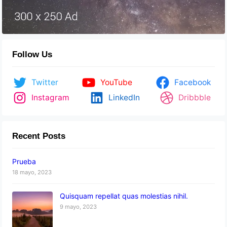
Follow Us
Twitter
YouTube
Facebook
Instagram
LinkedIn
Dribbble
Recent Posts
Prueba
18 mayo, 2023
Quisquam repellat quas molestias nihil.
9 mayo, 2023